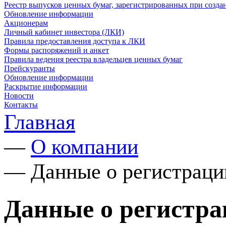
Реестр выпусков ценных бумаг, зарегистрированных при созд
Обновление информации
Акционерам
Личный кабинет инвестора (ЛКИ)
Правила предоставления доступа к ЛКИ
Формы распоряжений и анкет
Правила ведения реестра владельцев ценных бумаг
Прейскуранты
Обновление информации
Раскрытие информации
Новости
Контакты
Главная
—
О компании
—
Данные о регистраци
Данные о регистр